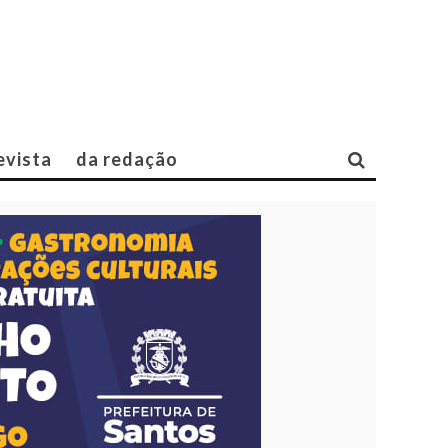
evista
da redação