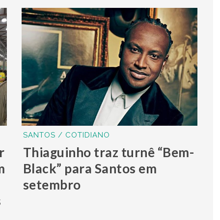
SANTOS / COTIDIANO
r
Thiaguinho traz turnê “Bem-
m
Black” para Santos em
setembro
s