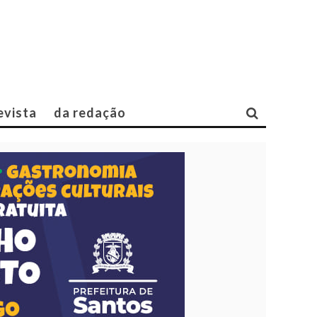
evista
da redação