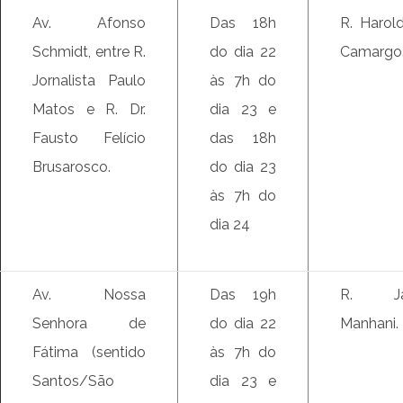
Av. Afonso
Das 18h
R. Harol
Schmidt, entre R.
do dia 22
Camargo
Jornalista Paulo
às 7h do
Matos e R. Dr.
dia 23 e
Fausto Felício
das 18h
Brusarosco.
do dia 23
às 7h do
dia 24
Av. Nossa
Das 19h
R. Ja
Senhora de
do dia 22
Manhani.
Fátima (sentido
às 7h do
Santos/São
dia 23 e