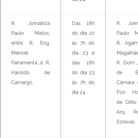
R. Jornalista
Das 18h
R. Jorna
Paulo Matos,
do dia 22
Paulo M
entre R. Eng.
às 7h do
R. Agam
Manoel
dia 23 e
Magalhã
Ferramenta Jr. R.
das 18h
R. Dom 
Haroldo de
do dia 23
de Ba
Camargo.
às 7h do
Câmara 
dia 24
Flor Ho
de Ciril
Arq. R
Esteves.