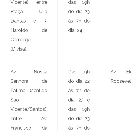
Vicente), entre
das 19h
Praça Júlio
do dia 23
Dantas e R.
às 7h do
Haroldo de
dia 24
Camargo
(Divisa).
Av. Nossa
Das 19h
Av. Ele
Senhora de
do dia 22
Roosevel
Fátima (sentido
às 7h do
São
dia 23 e
Vicente/Santos),
das 19h
entre Av.
do dia 23
Francisco da
às 7h do