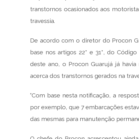
transtornos ocasionados aos motorista
travessia.
De acordo com o diretor do Procon Gu
base nos artigos 22* e 31*, do Códig
deste ano, o Procon Guarujá já havia
acerca dos transtornos gerados na trave
“Com base nesta notificação, a resposta
por exemplo, que 7 embarcações estav
das mesmas para manutenção permaneci
O chefe do Procon acrescentou ainda