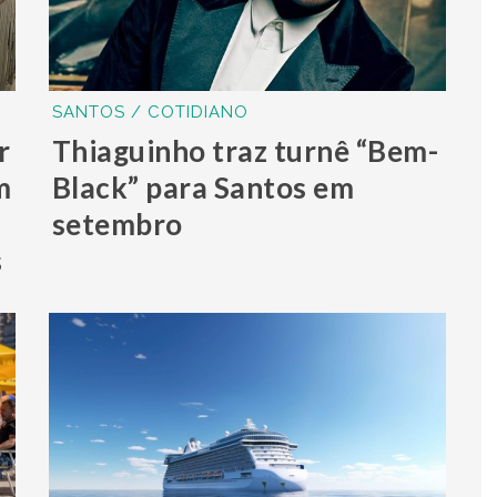
SANTOS / COTIDIANO
r
Thiaguinho traz turnê “Bem-
m
Black” para Santos em
setembro
s