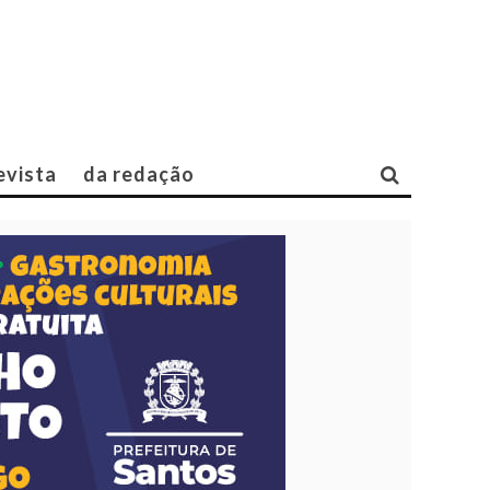
evista
da redação