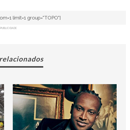
om=1 limit=1 group="TOPO"]
PUBLICIDADE
 relacionados