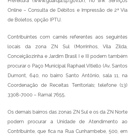
Prefeitura (
www.guaruja.sp.gov.br
), no link Serviços
Online – Consulta de Débitos e Impressão de 2ª Via
de Boletos, opção IPTU.
Contribuintes com carnês referentes aos seguintes
locais da zona ZN Sul (Morrinhos, Vila Zilda,
Conceiçãozinha e Jardim Brasil I e II) podem também
procurar o Paço Municipal Raphael Vitiello (Av. Santos
Dumont, 640, no bairro Santo Antônio, sala 11, na
Coordenação de Receitas Territoriais; telefone (13)
3308-7000 – Ramal 7655.
Os demais bairros das zonas ZN Sul e os da ZN Norte
podem procurar a Unidade de Atendimento ao
Contribuinte, que fica na Rua Cunhambebe, 500, em