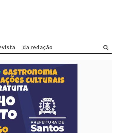
evista
da redação