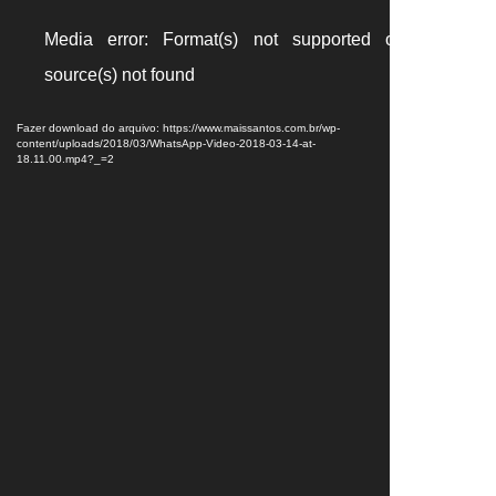
Tocador
Media error: Format(s) not supported or
de
source(s) not found
vídeo
Fazer download do arquivo: https://www.maissantos.com.br/wp-
content/uploads/2018/03/WhatsApp-Video-2018-03-14-at-
18.11.00.mp4?_=2