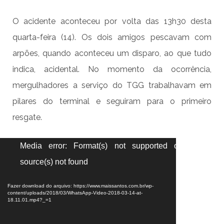
O acidente aconteceu por volta das 13h30 desta
quarta-feira (14). Os dois amigos pescavam com
arpões, quando aconteceu um disparo, ao que tudo
indica, acidental. No momento da ocorrência,
mergulhadores a serviço do TGG trabalhavam em
pilares do terminal e seguiram para o primeiro
resgate.
Tocador
Media error: Format(s) not supported or
de
source(s) not found
vídeo
Fazer download do arquivo: https://www.maissantos.com.br/wp-
content/uploads/2018/03/WhatsApp-Video-2018-03-14-at-
18.11.01.mp4?_=1