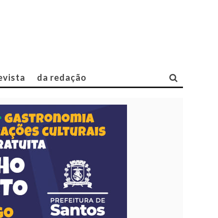
evista
da redação