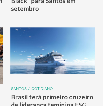
m
Black” para Santos em
setembro
s
SANTOS / COTIDIANO
Brasil terá primeiro cruzeiro
de liderança feminina ESG