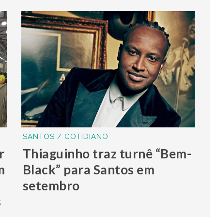
SANTOS / COTIDIANO
r
Thiaguinho traz turnê “Bem-
m
Black” para Santos em
setembro
s