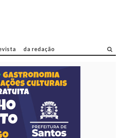
evista
da redação