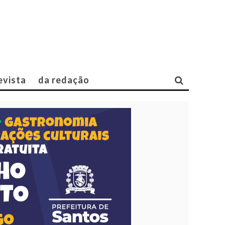
evista
da redação