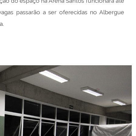
ão do espaço na Arena Santos funcionará até
agas passarão a ser oferecidas no Albergue
a.