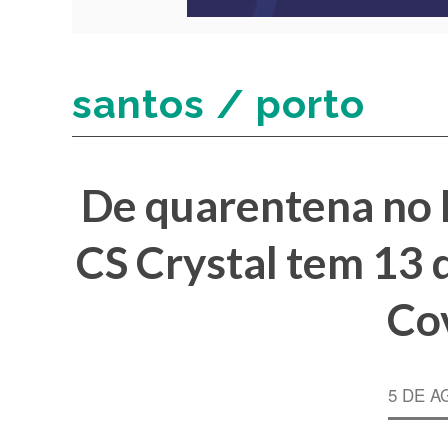
santos / porto
De quarentena no P
CS Crystal tem 13 
Co
5 DE A