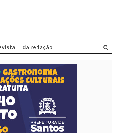
evista
da redação