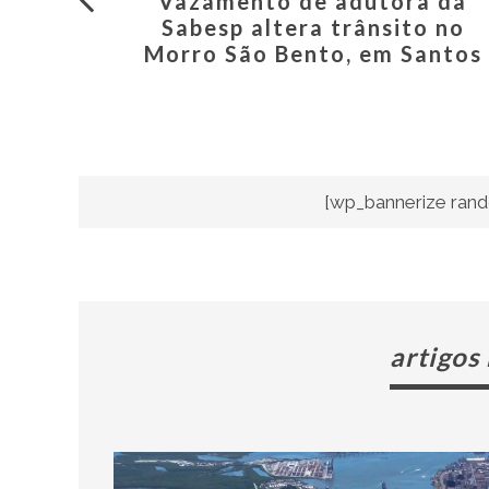
Vazamento de adutora da
Sabesp altera trânsito no
Morro São Bento, em Santos
[wp_bannerize rand
artigos