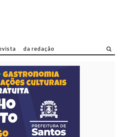
evista
da redação