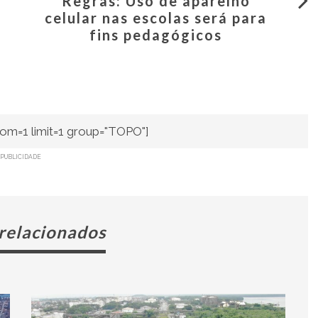
Regras: Uso de aparelho
celular nas escolas será para
fins pedagógicos
om=1 limit=1 group="TOPO"]
PUBLICIDADE
 relacionados