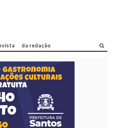
evista
da redação