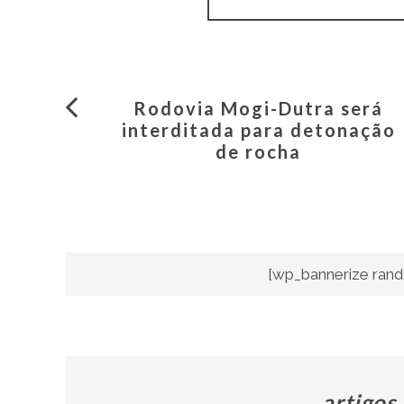
Rodovia Mogi-Dutra será
interditada para detonação
de rocha
[wp_bannerize rand
artigos