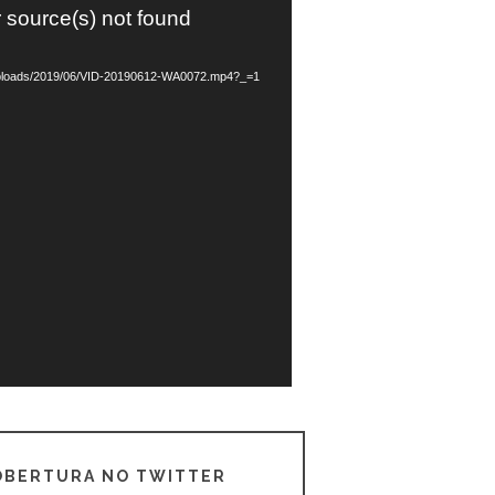
r source(s) not found
/uploads/2019/06/VID-20190612-WA0072.mp4?_=1
COBERTURA NO TWITTER