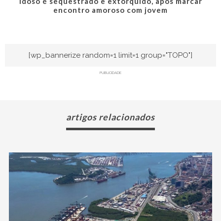
Idoso é sequestrado e extorquido, após marcar
encontro amoroso com jovem
[wp_bannerize random=1 limit=1 group="TOPO"]
PUBLICIDADE
artigos relacionados