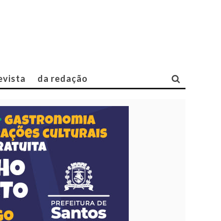
evista
da redação