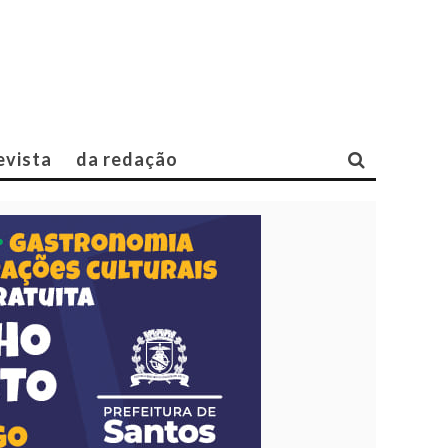
evista
da redação