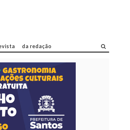
evista
da redação