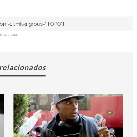
om=1 limit=1 group="TOPO"]
PUBLICIDADE
 relacionados