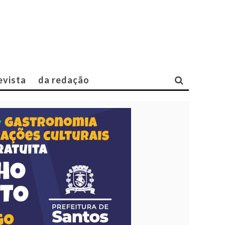
evista
da redação