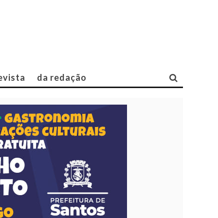
evista
da redação