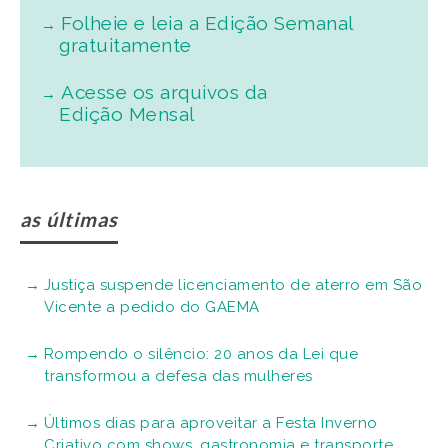
Justiça suspende licenciamento de aterro em São
Vicente a pedido do GAEMA
Rompendo o silêncio: 20 anos da Lei que
transformou a defesa das mulheres
Últimos dias para aproveitar a Festa Inverno
Criativo com shows, gastronomia e transporte
grátis em Santos
Thiaguinho traz turnê “Bem-Black” para Santos em
setembro
Início da operação do Pedágio Eletrônico na
Imigrantes e Anchieta será reprogramado
Parque Palafitas
99Food inicia operação na Baixada Santista e
amplia opções de delivery em seis cidades