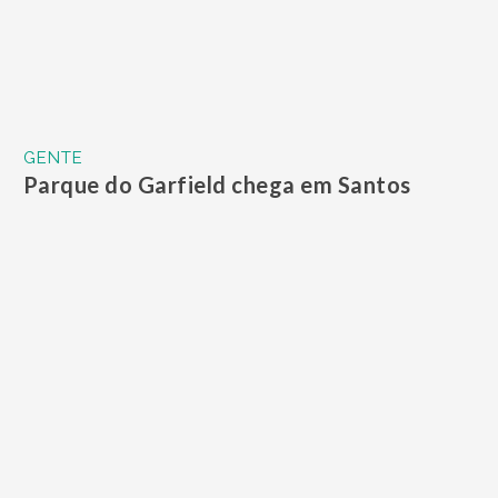
GENTE
Estação Verão Praia, em Praia Grande,
recebeu mais de 7 mil pessoas no final de
semana do Natal