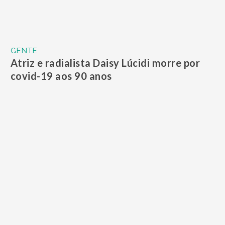
GENTE
Nego do Borel vai pedir Duda Reis em
casamento e tentar mudar imagem após
polêmica com sogros