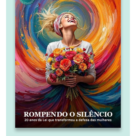
Folheie e leia a Edição Semanal
gratuitamente
Acesse os arquivos da
Edição Mensal
as últimas