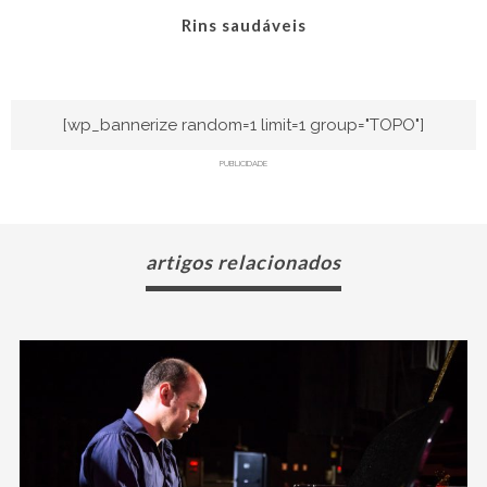
Rins saudáveis
[wp_bannerize random=1 limit=1 group="TOPO"]
PUBLICIDADE
artigos relacionados