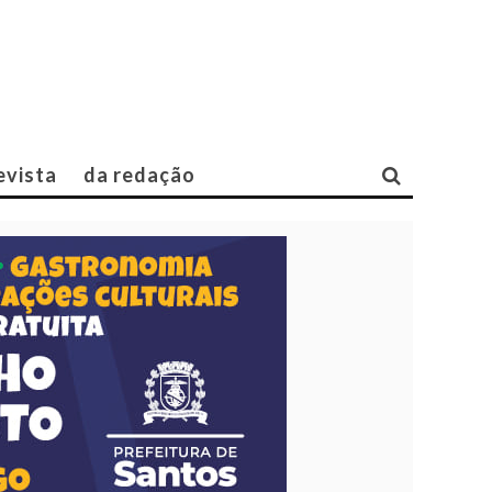
evista
da redação