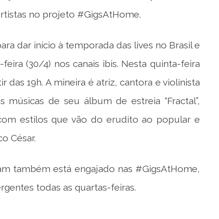
artistas no projeto #GigsAtHome.
ara dar início à temporada das lives no Brasil e
eira (30/4) nos canais ibis. Nesta quinta-feira
 das 19h. A mineira é atriz, cantora e violinista
s músicas de seu álbum de estreia “Fractal”,
om estilos que vão do erudito ao popular e
co César.
tagram também está engajado nas #GigsAtHome,
gentes todas as quartas-feiras.