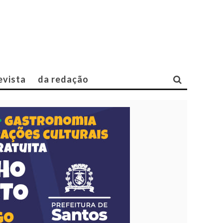
evista
da redação