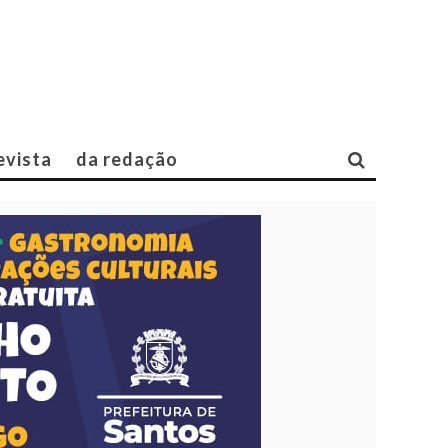
evista
da redação