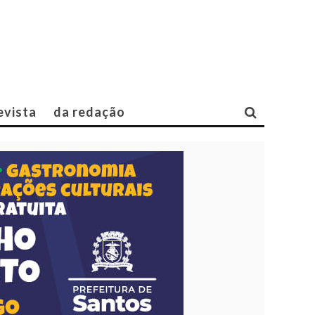
evista
da redação