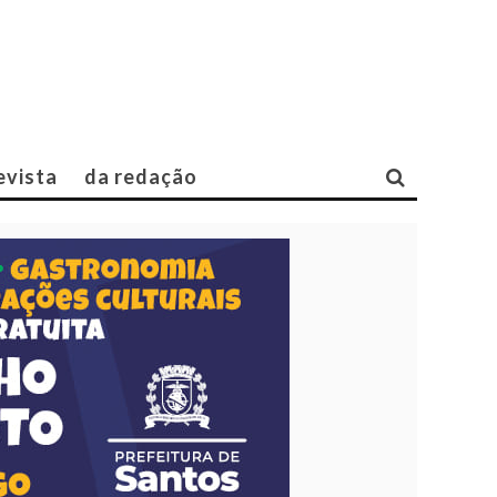
evista
da redação