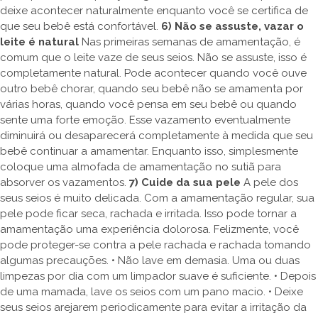
deixe acontecer naturalmente enquanto você se certifica de
que seu bebê está confortável.
6) Não se assuste, vazar o
leite é natural
Nas primeiras semanas de amamentação, é
comum que o leite vaze de seus seios. Não se assuste, isso é
completamente natural. Pode acontecer quando você ouve
outro bebê chorar, quando seu bebê não se amamenta por
várias horas, quando você pensa em seu bebê ou quando
sente uma forte emoção. Esse vazamento eventualmente
diminuirá ou desaparecerá completamente à medida que seu
bebê continuar a amamentar. Enquanto isso, simplesmente
coloque uma almofada de amamentação no sutiã para
absorver os vazamentos.
7) Cuide da sua pele
A pele dos
seus seios é muito delicada. Com a amamentação regular, sua
pele pode ficar seca, rachada e irritada. Isso pode tornar a
amamentação uma experiência dolorosa. Felizmente, você
pode proteger-se contra a pele rachada e rachada tomando
algumas precauções. • Não lave em demasia. Uma ou duas
limpezas por dia com um limpador suave é suficiente. • Depois
de uma mamada, lave os seios com um pano macio. • Deixe
seus seios arejarem periodicamente para evitar a irritação da