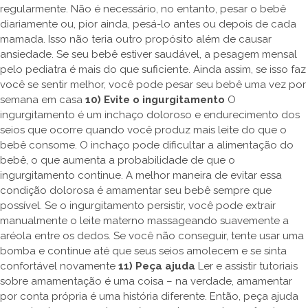
regularmente. Não é necessário, no entanto, pesar o bebê
diariamente ou, pior ainda, pesá-lo antes ou depois de cada
mamada. Isso não teria outro propósito além de causar
ansiedade. Se seu bebê estiver saudável, a pesagem mensal
pelo pediatra é mais do que suficiente. Ainda assim, se isso faz
você se sentir melhor, você pode pesar seu bebê uma vez por
semana em casa
10) Evite o ingurgitamento
O
ingurgitamento é um inchaço doloroso e endurecimento dos
seios que ocorre quando você produz mais leite do que o
bebê consome. O inchaço pode dificultar a alimentação do
bebê, o que aumenta a probabilidade de que o
ingurgitamento continue. A melhor maneira de evitar essa
condição dolorosa é amamentar seu bebê sempre que
possível. Se o ingurgitamento persistir, você pode extrair
manualmente o leite materno massageando suavemente a
aréola entre os dedos. Se você não conseguir, tente usar uma
bomba e continue até que seus seios amolecem e se sinta
confortável novamente
11) Peça ajuda
Ler e assistir tutoriais
sobre amamentação é uma coisa – na verdade, amamentar
por conta própria é uma história diferente. Então, peça ajuda