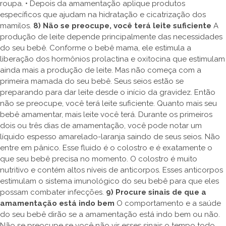
roupa. • Depois da amamentação aplique produtos
específicos que ajudam na hidratação e cicatrização dos
mamilos.
8) Não se preocupe, você terá leite suficiente
A
produção de leite depende principalmente das necessidades
do seu bebê. Conforme o bebê mama, ele estimula a
liberação dos hormônios prolactina e oxitocina que estimulam
ainda mais a produção de leite. Mas não começa com a
primeira mamada do seu bebê. Seus seios estão se
preparando para dar leite desde o início da gravidez. Então
não se preocupe, você terá leite suficiente. Quanto mais seu
bebê amamentar, mais leite você terá. Durante os primeiros
dois ou três dias de amamentação, você pode notar um
líquido espesso amarelado-laranja saindo de seus seios. Não
entre em pânico. Esse fluido é o colostro e é exatamente o
que seu bebê precisa no momento. O colostro é muito
nutritivo e contém altos níveis de anticorpos. Esses anticorpos
estimulam o sistema imunológico do seu bebê para que eles
possam combater infecções.
9) Procure sinais de que a
amamentação está indo bem
O comportamento e a saúde
do seu bebê dirão se a amamentação está indo bem ou não.
Não se preocupe se você não vir esses sinais o tempo todo.