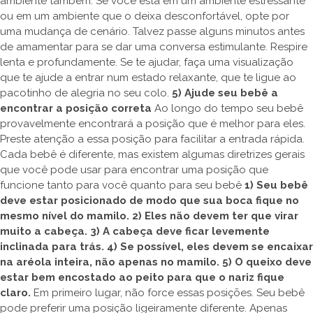
ambiente também. Se você está em um ambiente estressante
ou em um ambiente que o deixa desconfortável, opte por
uma mudança de cenário. Talvez passe alguns minutos antes
de amamentar para se dar uma conversa estimulante. Respire
lenta e profundamente. Se te ajudar, faça uma visualização
que te ajude a entrar num estado relaxante, que te ligue ao
pacotinho de alegria no seu colo.
5) Ajude seu bebê a
encontrar a posição correta
Ao longo do tempo seu bebê
provavelmente encontrará a posição que é melhor para eles.
Preste atenção a essa posição para facilitar a entrada rápida.
Cada bebê é diferente, mas existem algumas diretrizes gerais
que você pode usar para encontrar uma posição que
funcione tanto para você quanto para seu bebê
1) Seu bebê
deve estar posicionado de modo que sua boca fique no
mesmo nível do mamilo.
2) Eles não devem ter que virar
muito a cabeça.
3) A cabeça deve ficar levemente
inclinada para trás.
4) Se possível, eles devem se encaixar
na aréola inteira, não apenas no mamilo.
5) O queixo deve
estar bem encostado ao peito para que o nariz fique
claro.
Em primeiro lugar, não force essas posições. Seu bebê
pode preferir uma posição ligeiramente diferente. Apenas