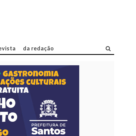
evista
da redação