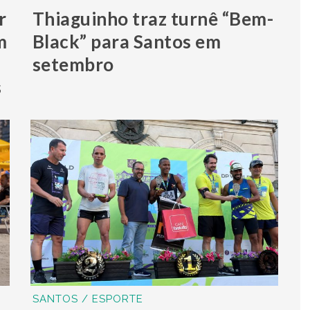
r
Thiaguinho traz turnê “Bem-
m
Black” para Santos em
setembro
s
SANTOS / ESPORTE