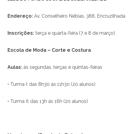
Endere
ç
o:
Av. Conselheiro Nébias, 388, Encruzilhada
Inscri
çõ
es:
terça e quarta-feira (7 e 8 de março)
Escola de Moda –
Corte e Costura
Aulas:
às segundas, terças e quintas-feiras
• Turma I: das 8h30 às 11h30 (20 alunos)
• Turma II: das 13h às 16h (20 alunos)