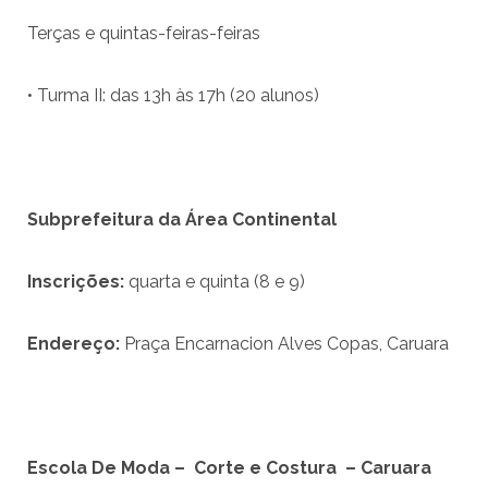
Terças e quintas-feiras-feiras
• Turma II: das 13h às 17h (20 alunos)
Subprefeitura da
Á
rea Continental
Inscri
çõ
es:
quarta e quinta (8 e 9)
Endere
ç
o:
Praça Encarnacion Alves Copas, Caruara
Escola De Moda –
Corte e Costura
– Caruara