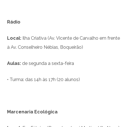
R
á
dio
Local:
Ilha Criativa (Av. Vicente de Carvalho em frente
à Av. Conselheiro Nébias, Boqueirão)
Aulas:
de segunda a sexta-feira
• Turma: das 14h às 17h (20 alunos)
Marcenaria Ecol
ó
gica