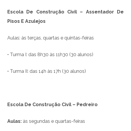
Escola De Constru
çã
o Civil – Assentador De
Pisos E Azulejos
Aulas: às terças, quartas e quintas-feiras
• Turma I: das 8h30 às 11h30 (30 alunos)
• Turma II: das 14h às 17h (30 alunos)
Escola De Constru
çã
o Civil
–
Pedreiro
Aulas:
às segundas e quartas-feiras