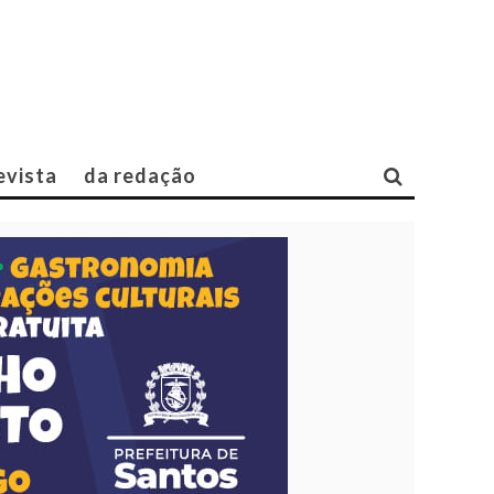
evista
da redação