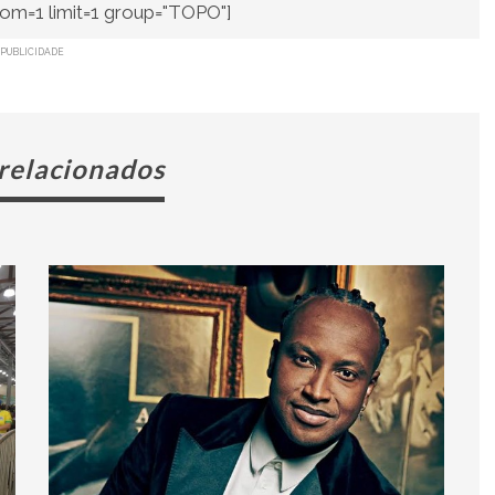
om=1 limit=1 group="TOPO"]
PUBLICIDADE
 relacionados