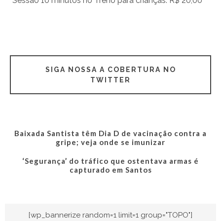
Sessão 10 minutos no Trenó para crianças: R$ 20,00
SIGA NOSSA A COBERTURA NO
TWITTER
Baixada Santista têm Dia D de vacinação contra a
gripe; veja onde se imunizar
‘Segurança’ do tráfico que ostentava armas é
capturado em Santos
[wp_bannerize random=1 limit=1 group="TOPO"]