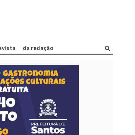
evista
da redação