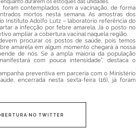
de enquanto durarem os estoques das unidades.
a foram contemplados com a vacinação, de forma
ntrados mortos nesta semana. As amostras dos
 Instituto Adolfo Lutz – laboratório referência do
artar a infecção por febre amarela. Já o posto no
tivo ampliar a cobertura vacinal naquela região.
 devem procurar os postos de saúde, pois temos
A febre amarela em algum momento chegará à nossa
pende de nós. Se a ampla maioria da população
manifestará com pouca intensidade”, destaca o
 campanha preventiva em parceria com o Ministério
úde, encerrada nesta sexta-feira (16), já foram
COBERTURA NO TWITTER