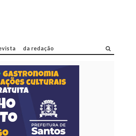
evista
da redação