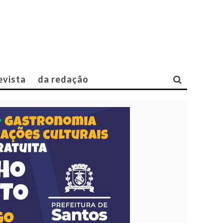
evista
da redação