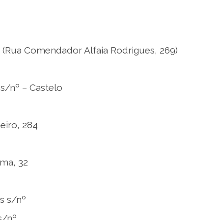
ia (Rua Comendador Alfaia Rodrigues, 269)
 s/nº – Castelo
heiro, 284
ama, 32
s s/nº
s/nº