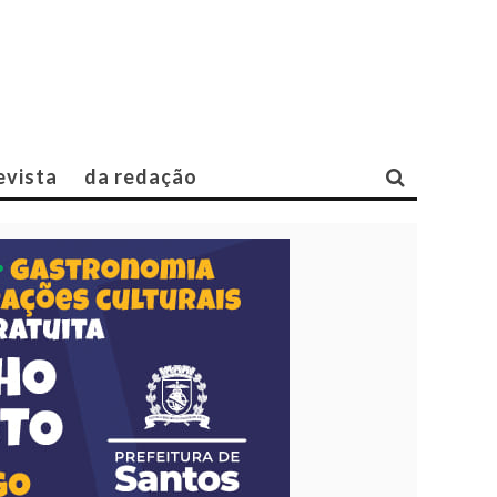
evista
da redação