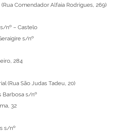
ia (Rua Comendador Alfaia Rodrigues, 269)
 s/nº – Castelo
Geraigire s/nº
heiro, 284
al (Rua São Judas Tadeu, 20)
s Barbosa s/nº
ama, 32
s s/nº