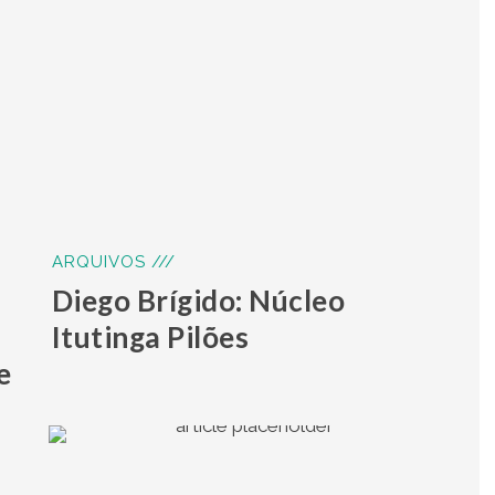
ARQUIVOS ///
a
Diego Brígido: Núcleo
Itutinga Pilões
e