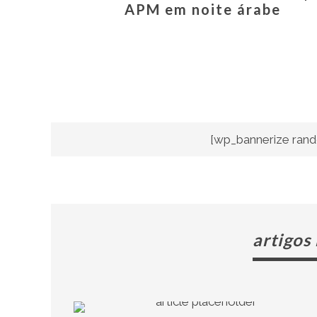
APM em noite árabe
[wp_bannerize rand
artigos