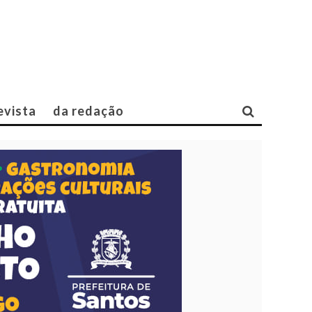
evista
da redação