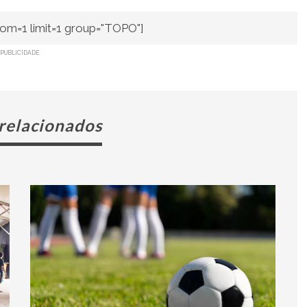
om=1 limit=1 group="TOPO"]
PUBLICIDADE
 relacionados