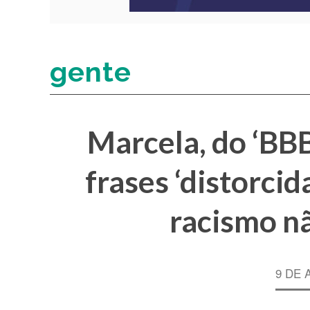
gente
Marcela, do ‘BBB
frases ‘distorcid
racismo nã
9 DE 