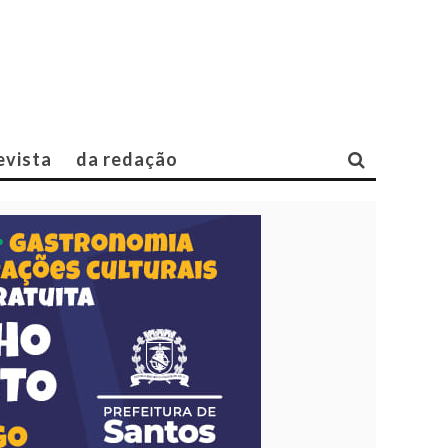
evista
da redação