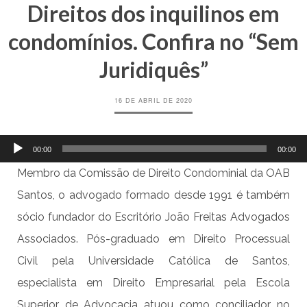
Direitos dos inquilinos em
condomínios. Confira no “Sem
Juridiquês”
16 DE ABRIL DE 2020
Tocador
00:00
00:00
de
áudio
Membro da Comissão de Direito Condominial da OAB
Santos, o advogado formado desde 1991 é também
sócio fundador do Escritório João Freitas Advogados
Associados. Pós-graduado em Direito Processual
Civil pela Universidade Católica de Santos,
especialista em Direito Empresarial pela Escola
Superior de Advocacia atuou como conciliador no