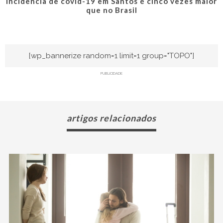
Incidência de covid-19 em Santos é cinco vezes maior
que no Brasil
[wp_bannerize random=1 limit=1 group="TOPO"]
PUBLICIDADE
artigos relacionados