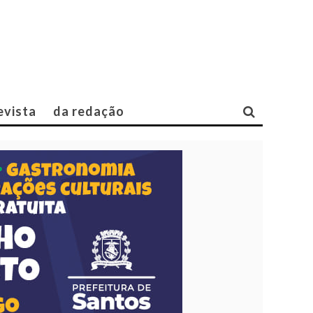
evista
da redação