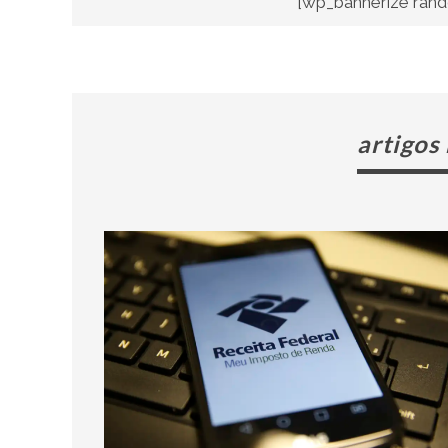
[wp_bannerize rand
artigos