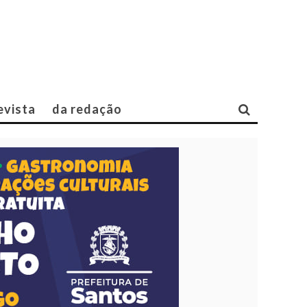
evista
da redação