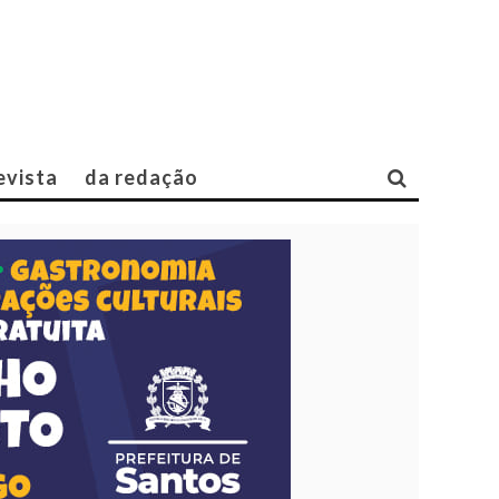
evista
da redação