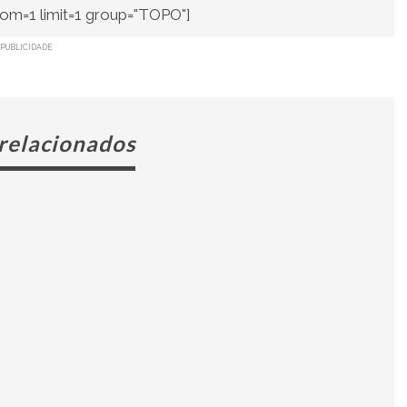
om=1 limit=1 group="TOPO"]
PUBLICIDADE
 relacionados