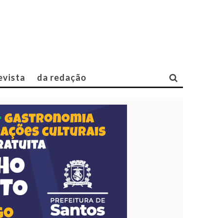
evista
da redação