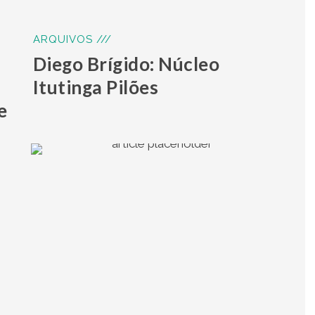
ARQUIVOS ///
a
Diego Brígido: Núcleo
Itutinga Pilões
e