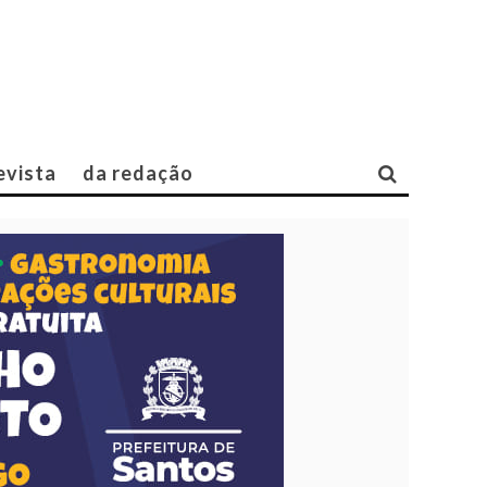
evista
da redação