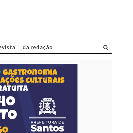
evista
da redação