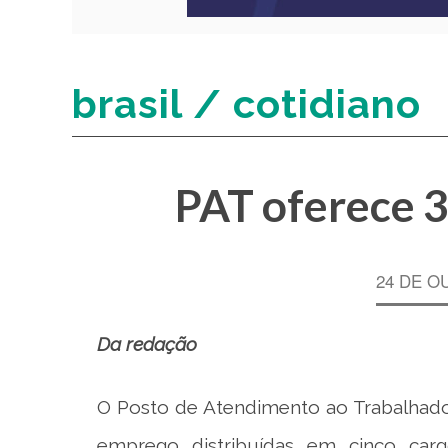
brasil / cotidiano
PAT oferece 
24 DE O
Da redação
O Posto de Atendimento ao Trabalhado
emprego distribuídas em cinco car