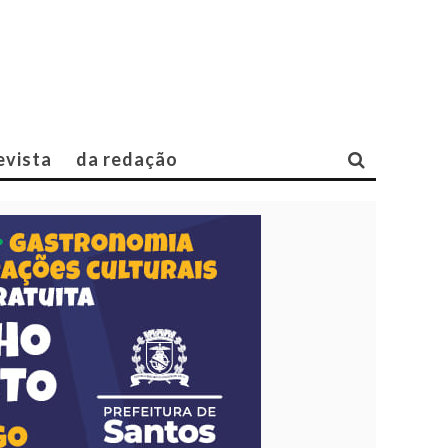
evista
da redação